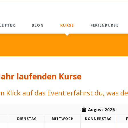
LETTER
BLOG
KURSE
FERIENKURSE
News List
Jahr laufenden Kurse
m Klick auf das Event erfährst du, was de
August 2026
DI
ENSTAG
MI
TTWOCH
DO
NNERSTAG