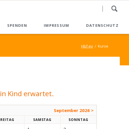
Nav
SPENDEN
IMPRESSUM
DATENSCHUTZ
übe
Spenden
Hbf-ev
Kurse
Spendenformular
Spenden - QR-Code
in Kind erwartet.
September 2026 >
FR
EITAG
SA
MSTAG
SO
NNTAG