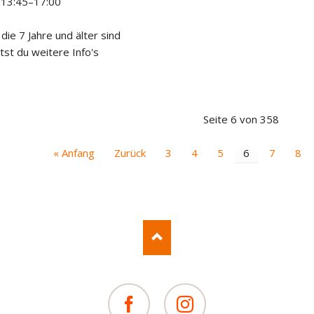
 13:45–17:00
 die 7 Jahre und älter sind
tst du weitere Info's
Seite 6 von 358
« Anfang
Zurück
3
4
5
6
7
8