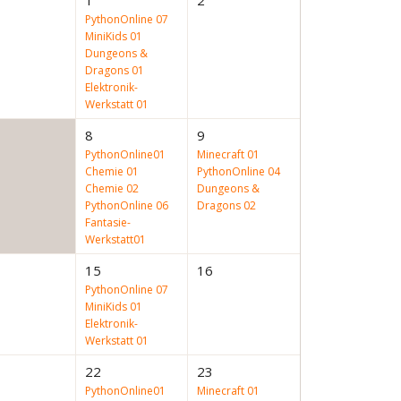
1
2
PythonOnline 07
MiniKids 01
Dungeons &
Dragons 01
Elektronik-
Werkstatt 01
8
9
PythonOnline01
Minecraft 01
Chemie 01
PythonOnline 04
Chemie 02
Dungeons &
PythonOnline 06
Dragons 02
Fantasie-
Werkstatt01
15
16
PythonOnline 07
MiniKids 01
Elektronik-
Werkstatt 01
22
23
PythonOnline01
Minecraft 01