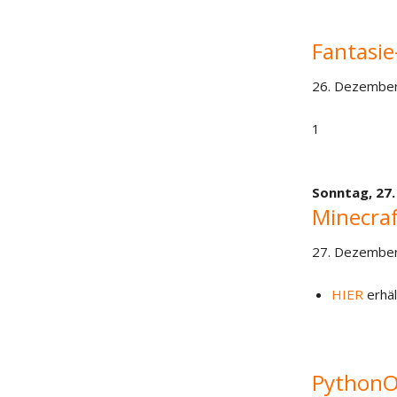
Fantasi
26. Dezember
1
Sonntag,
27
Minecraf
27. Dezembe
HIER
erhäl
PythonO