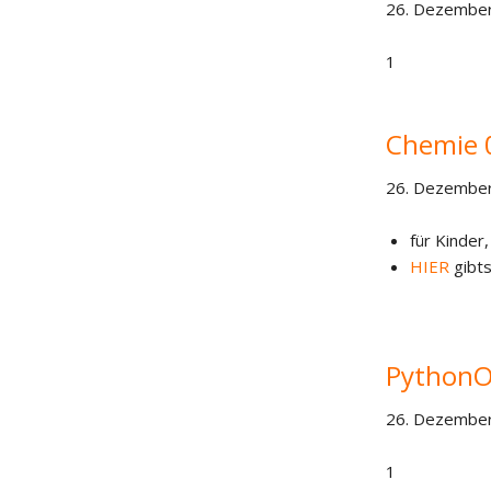
26. Dezember
1
Chemie 
26. Dezember
für Kinder,
HIER
gibts
PythonO
26. Dezember
1