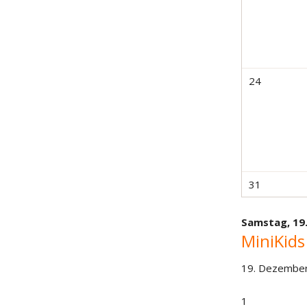
24
31
Samstag,
19
MiniKids
19. Dezembe
1