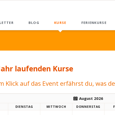
LETTER
BLOG
KURSE
FERIENKURSE
News List
Jahr laufenden Kurse
m Klick auf das Event erfährst du, was de
August 2026
DI
ENSTAG
MI
TTWOCH
DO
NNERSTAG