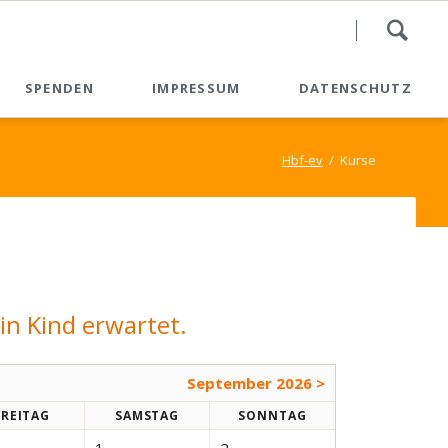
Nav
SPENDEN
IMPRESSUM
DATENSCHUTZ
übe
Spenden
Hbf-ev
Kurse
Spendenformular
Spenden - QR-Code
in Kind erwartet.
September 2026 >
FR
EITAG
SA
MSTAG
SO
NNTAG