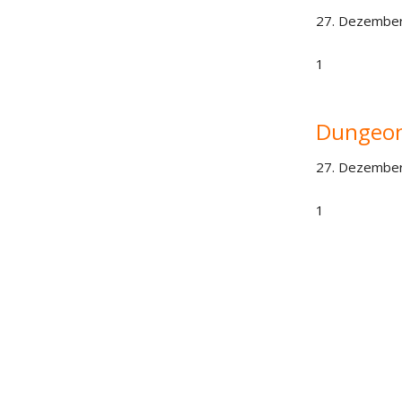
27. Dezember
1
Dungeon
27. Dezember
1