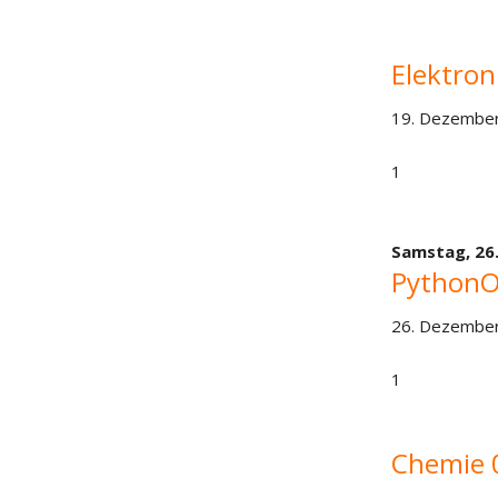
Elektron
19. Dezember
1
Samstag,
26
PythonO
26. Dezember
1
Chemie 