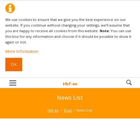
We use cookies to ensure that we give you the best experience on our
website. If you continue without changing your settings, we'll assume that
you are happy to receive all cookies from this website.
Note:
You can use
this box for any information and choose if it should be possible to show it
again or not.
More Information
OK
Hbf-ev
News List
Hbf-ev
Blog
News List