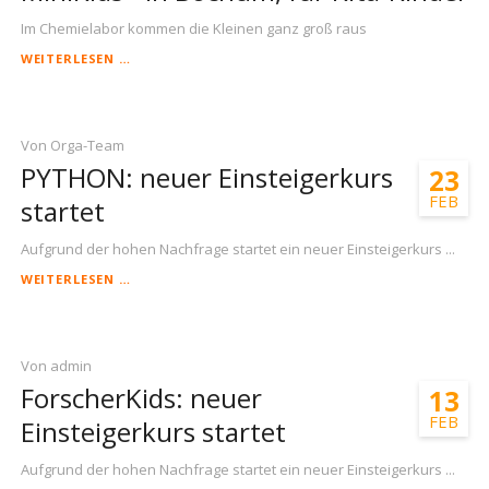
Im Chemielabor kommen die Kleinen ganz groß raus
MINIKIDS
WEITERLESEN …
-
IN
BOCHUM,
FÜR
Von Orga-Team
KITA-
PYTHON: neuer Einsteigerkurs
23
KINDER
FEB
startet
Aufgrund der hohen Nachfrage startet ein neuer Einsteigerkurs ...
PYTHON:
WEITERLESEN …
NEUER
EINSTEIGERKURS
STARTET
Von admin
ForscherKids: neuer
13
FEB
Einsteigerkurs startet
Aufgrund der hohen Nachfrage startet ein neuer Einsteigerkurs ...