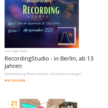
Von Orga-Team
RecordingStudio - in Berlin, ab 13
Jahren
Filmvertonung, Musik mischen, Geräusche erzeugen
RECORDINGSTUDIO
WEITERLESEN …
-
IN
BERLIN,
AB
21
13
JAHREN
OKT