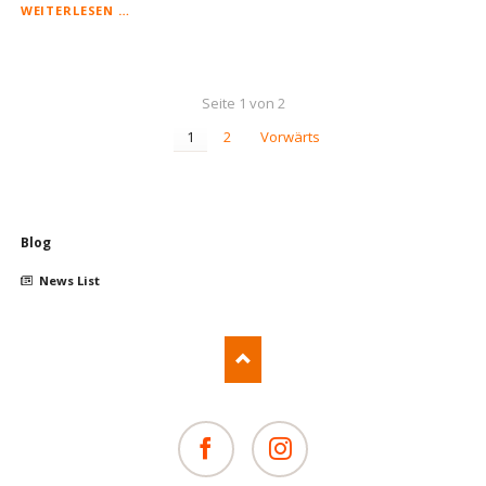
FORSCHERKIDS:
WEITERLESEN …
NEUER
EINSTEIGERKURS
STARTET
Seite 1 von 2
1
2
Vorwärts
Navigation
Blog
überspringen
News List
Facebook
Instagram