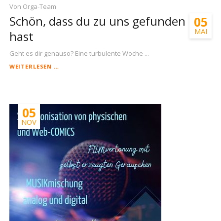
Von Orga-Team
Schön, dass du zu uns gefunden
05
MAI
hast
Geht es dir genauso? Eine turbulente Woche ...
SCHÖN,
WEITERLESEN …
DASS
DU
ZU
UNS
05
GEFUNDEN
HAST
NOV