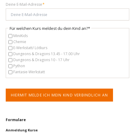
Pflichtfeld
Deine E-Mail-Adresse
*
Pflichtfeld
Für welchen Kurs meldest du dein Kind an?
*
MiniKids
Chemie
E-Werkstatt/ Lötkurs
Dungeons & Dragons 13.45 - 17.00 Uhr
Dungeons & Dragons 10 - 17 Uhr
Python
Fantasie-Werkstatt
HIERMIT MELDE ICH MEIN KIND VERBINDLICH AN
Navigation
Formulare
überspringen
Anmeldung Kurse