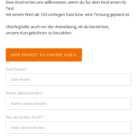
Dein Kind ist bei uns willkommen, wenn du für dein Kind einen IQ-
Test
mit einem Wert ab 120 vorliegen hast bzw. eine Testung geplant ist.
Überleg bitte auch vor der Anmeldung, ob du bereit bist,
unsere Kursgebühren zu bezahlen.
HIER FINDEST DU UNSERE AGB'S
Pflichtfeld
Dein Name
*
Pflichtfeld
Name deines Kindes
*
Pflichtfeld
Wie alt ist dein Kind?
*