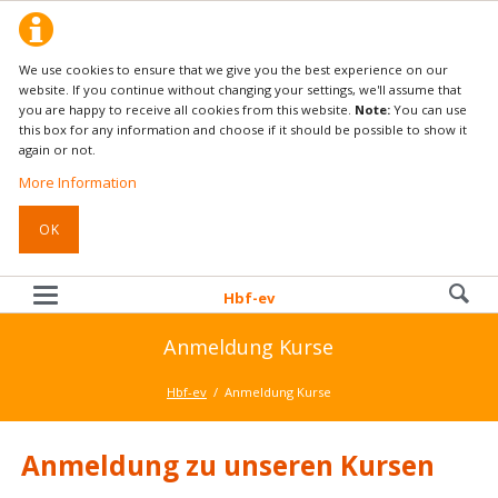
We use cookies to ensure that we give you the best experience on our
website. If you continue without changing your settings, we'll assume that
you are happy to receive all cookies from this website.
Note:
You can use
this box for any information and choose if it should be possible to show it
again or not.
More Information
OK
Hbf-ev
Anmeldung Kurse
Hbf-ev
Anmeldung Kurse
Anmeldung zu unseren Kursen