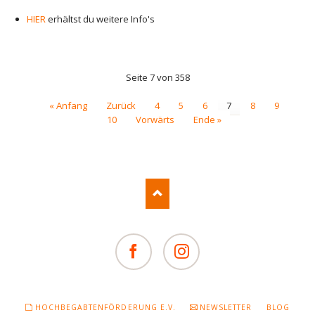
HIER
erhältst du weitere Info's
Seite 7 von 358
« Anfang
Zurück
4
5
6
7
8
9
10
Vorwärts
Ende »
Facebook
Instagram
NAVIGATION
HOCHBEGABTENFÖRDERUNG E.V.
NEWSLETTER
BLOG
ÜBERSPRINGEN