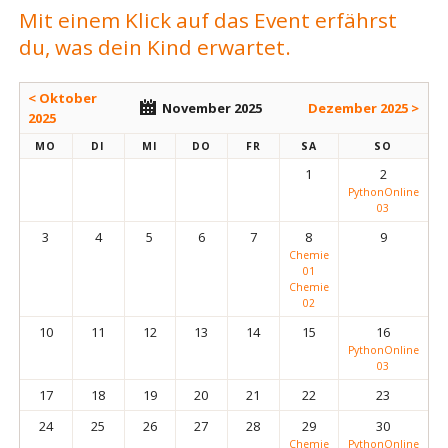
Mit einem Klick auf das Event erfährst
du, was dein Kind erwartet.
< Oktober
November 2025
Dezember 2025 >
2025
MO
DI
MI
DO
FR
SA
SO
1
2
PythonOnline
03
3
4
5
6
7
8
9
Chemie
01
Chemie
02
10
11
12
13
14
15
16
PythonOnline
03
17
18
19
20
21
22
23
24
25
26
27
28
29
30
Chemie
PythonOnline