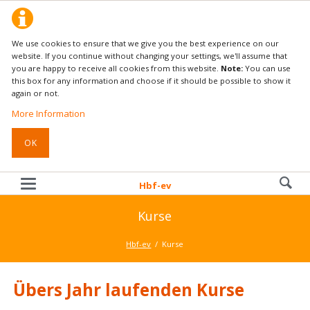
We use cookies to ensure that we give you the best experience on our
website. If you continue without changing your settings, we'll assume that
you are happy to receive all cookies from this website.
Note:
You can use
this box for any information and choose if it should be possible to show it
again or not.
More Information
OK
Hbf-ev
Kurse
Hbf-ev
Kurse
Übers Jahr laufenden Kurse