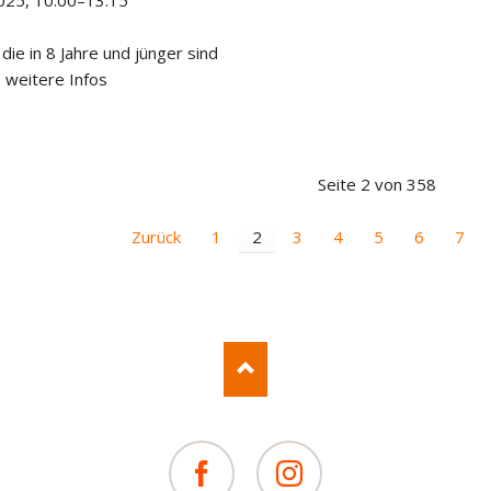
025, 10:00–13:15
 die in 8 Jahre und jünger sind
 weitere Infos
Seite 2 von 358
Zurück
1
2
3
4
5
6
7