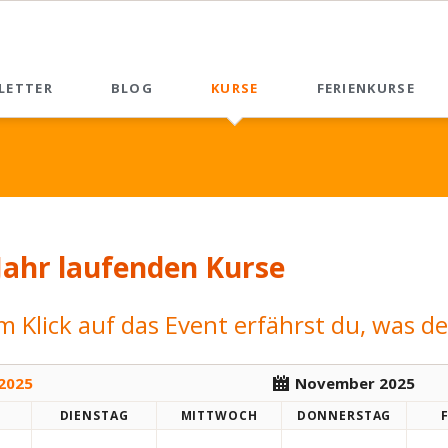
LETTER
BLOG
KURSE
FERIENKURSE
News List
Jahr laufenden Kurse
m Klick auf das Event erfährst du, was de
2025
November 2025
DI
ENSTAG
MI
TTWOCH
DO
NNERSTAG