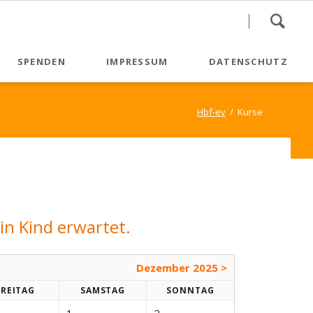
Nav
SPENDEN
IMPRESSUM
DATENSCHUTZ
übe
Spenden
Hbf-ev
Kurse
Spendenformular
Spenden - QR-Code
in Kind erwartet.
Dezember 2025 >
FR
EITAG
SA
MSTAG
SO
NNTAG