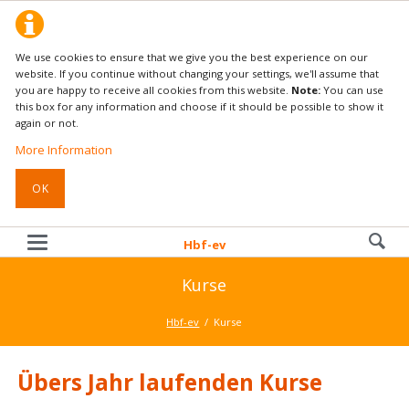
We use cookies to ensure that we give you the best experience on our
website. If you continue without changing your settings, we'll assume that
you are happy to receive all cookies from this website.
Note:
You can use
this box for any information and choose if it should be possible to show it
again or not.
More Information
OK
Hbf-ev
Kurse
Hbf-ev
Kurse
Übers Jahr laufenden Kurse