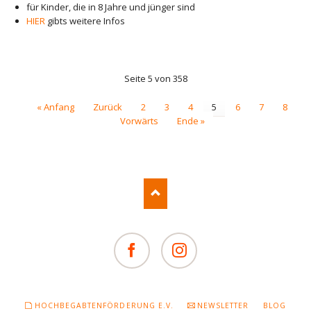
für Kinder, die in 8 Jahre und jünger sind
HIER
gibts weitere Infos
Seite 5 von 358
« Anfang
Zurück
2
3
4
5
6
7
8
Vorwärts
Ende »
Facebook
Instagram
NAVIGATION
HOCHBEGABTENFÖRDERUNG E.V.
NEWSLETTER
BLOG