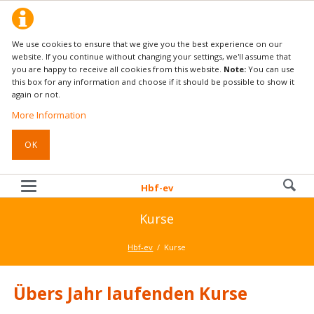
We use cookies to ensure that we give you the best experience on our
website. If you continue without changing your settings, we'll assume that
you are happy to receive all cookies from this website.
Note:
You can use
this box for any information and choose if it should be possible to show it
again or not.
More Information
OK
Hbf-ev
Kurse
Hbf-ev
Kurse
Übers Jahr laufenden Kurse