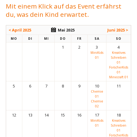
Mit einem Klick auf das Event erfährst
du, was dein Kind erwartet.
< April 2025
Mai 2025
Juni 2025 >
MO
DI
MI
DO
FR
SA
SO
1
2
3
4
MiniKids
Kreatives
01
Schreiben
01
ForscherKids
01
Minecraft 01
5
6
7
8
9
10
11
Chemie
01
Chemie
02
12
13
14
15
16
17
18
MiniKids
Kreatives
01
Schreiben
01
ForscherKids