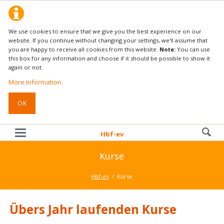
We use cookies to ensure that we give you the best experience on our
website. If you continue without changing your settings, we'll assume that
you are happy to receive all cookies from this website.
Note:
You can use
this box for any information and choose if it should be possible to show it
again or not.
More Information
OK
Hbf-ev
Kurse
Hbf-ev
Kurse
Übers Jahr laufenden Kurse