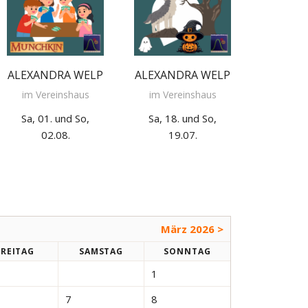
ALEXANDRA WELP
ALEXANDRA WELP
im Vereinshaus
im Vereinshaus
Sa, 01. und So,
Sa, 18. und So,
02.08.
19.07.
März 2026 >
FR
EITAG
SA
MSTAG
SO
NNTAG
1
7
8