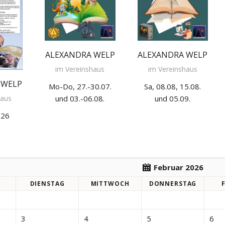
ALEXANDRA WELP
ALEXANDRA WELP
im Vereinshaus
im Vereinshaus
 WELP
Mo-Do, 27.-30.07.
Sa, 08.08, 15.08.
und 03.-06.08.
und 05.09.
haus
.26
Februar 2026
DI
ENSTAG
MI
TTWOCH
DO
NNERSTAG
3
4
5
6