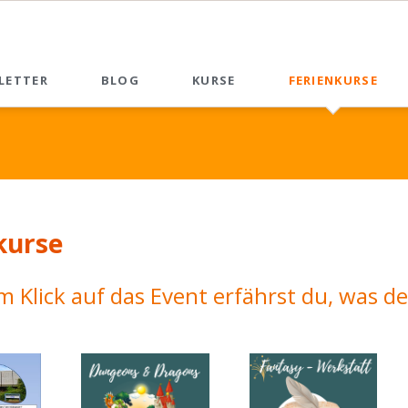
LETTER
BLOG
KURSE
FERIENKURSE
News List
kurse
m Klick auf das Event erfährst du, was de