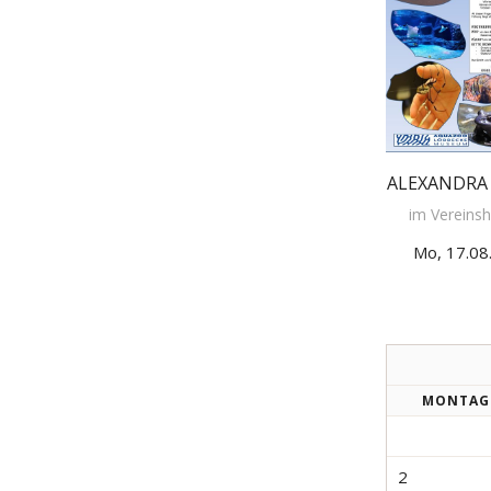
ALEXANDRA
im Vereins
Mo, 17.08
MO
NTAG
2